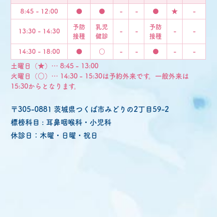
8:45 - 12:00
●
●
-
-
●
★
-
予防
乳児
予防
13:30 - 14:30
-
-
-
-
接種
健診
接種
14:30 - 18:00
●
○
-
-
●
-
-
土曜日（★）… 8:45 - 13:00
火曜日（○）… 14:30 - 15:30は予約外来です。一般外来は
15:30からとなります。
〒305-0881 茨城県つくば市みどりの2丁目59-2
標榜科目 : 耳鼻咽喉科・小児科
休診日：木曜・日曜・祝日